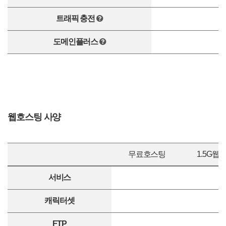
트래픽 충전
도메인플러스
웹호스팅 사양
무료호스팅
1.5G웹
서비스
캐릭터셋
FTP