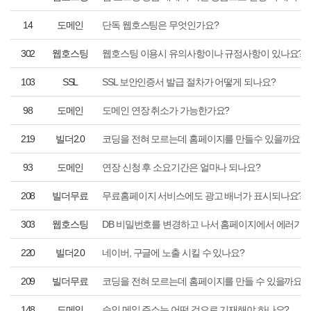
14
도메인
단독 웹호스팅은 무엇인가요?
302
웹호스팅
웹호스팅 이용시 유의사항이나 규정사항이 있나요?
103
SSL
SSL 보안인증서 발급 절차가 어떻게 되나요?
98
도메인
도메인 연장 취소가 가능한가요?
219
빌더2.0
코딩을 전혀 모르는데 홈페이지를 만들수 있을까요?
93
도메인
연장 신청 후 소요기간은 얼마나 되나요?
208
빌더무료
무료홈페이지 서비스에도 광고 배너가 표시되나요?
303
웹호스팅
DB 비밀번호를 변경하고 나서 홈페이지에서 에러가 
220
빌더2.0
네이버, 구글에 노출 시킬 수 있나요?
209
빌더무료
코딩을 전혀 모르는데 홈페이지를 만들 수 있을까요?
148
도메인
승인 메일 주소는 어떤 것으로 기재해야 하나요?