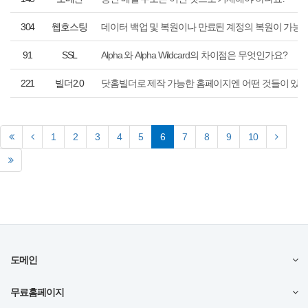
304
웹호스팅
데이터 백업 및 복원이나 만료된 계정의 복원이 가능
91
SSL
Alpha 와 Alpha Wildcard의 차이점은 무엇인가요?
221
빌더2.0
닷홈빌더로 제작 가능한 홈페이지엔 어떤 것들이 있나
(current)
1
2
3
4
5
6
7
8
9
10
도메인
무료홈페이지