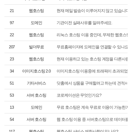
21
웹호스팅
현재 메일 발송이 이루어지지 않고 있습니다.
97
도메인
기관이전 실패사유를 알려주세요.
22
웹호스팅
리눅스 호스팅 이용 중인데, 무제한 웹호스팅
207
빌더무료
무료홈페이지에 도메인을 연결할 수 있나요?
23
웹호스팅
현재 이용하고 있는 호스팅 계정을 다른사람
34
이미지호스팅 2.0
이미지호스팅 이용중에 트래픽이 초과되었습
51
기타서비스
닷홈에서 상품을 구매할려고 하는데 견적서를
53
서버 호스팅
코로케이션은 무엇인가요?
13
도메인
무료 호스팅은 계속 무료로 이용이 가능한가요
54
서버 호스팅
웹 호스팅 이용 중 서버호스팅으로 데이터를 
117
웹호스팅
웹호스팅 서비스 제한사항이 있나요?