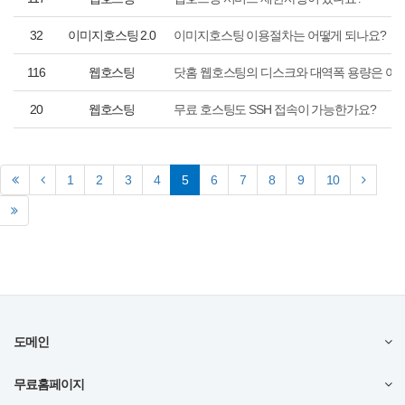
32
이미지호스팅 2.0
이미지호스팅 이용절차는 어떻게 되나요?
116
웹호스팅
닷홈 웹호스팅의 디스크와 대역폭 용량은 어
20
웹호스팅
무료 호스팅도 SSH 접속이 가능한가요?
(current)
1
2
3
4
5
6
7
8
9
10
도메인
무료홈페이지