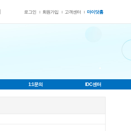
서
로그인
회원가입
고객센터
마이닷홈
|
|
|
1:1문의
IDC센터