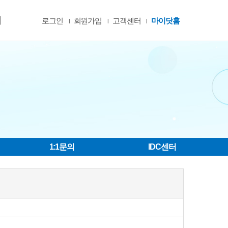
서
로그인
회원가입
고객센터
마이닷홈
|
|
|
1:1문의
IDC센터